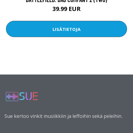
39.99 EUR
LISÄTIETOJA
Sue kertoo vinkit musiikkiin ja leffoihin sekä peleihin.