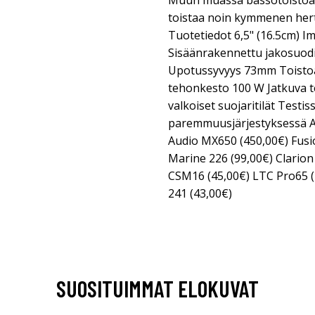
Muun muassa bassotoistoa 
toistaa noin kymmenen hert
Tuotetiedot 6,5" (16.5cm) 
Sisäänrakennettu jakosuod
Upotussyvyys 73mm Toisto
tehonkesto 100 W Jatkuva
valkoiset suojaritilät Testi
paremmuusjärjestyksessä A
Audio MX650 (450,00€) Fus
Marine 226 (99,00€) Clario
CSM16 (45,00€) LTC Pro65 (
241 (43,00€)
SUOSITUIMMAT ELOKUVAT