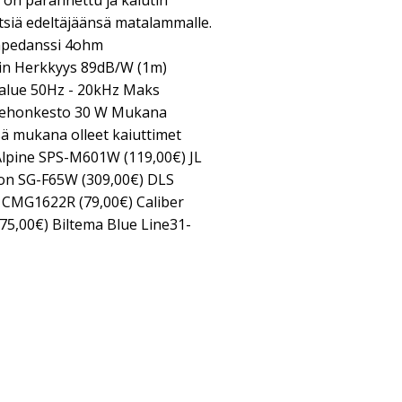
on parannettu ja kaiutin
siä edeltäjäänsä matalammalle.
Impedanssi 4ohm
in Herkkyys 89dB/W (1m)
alue 50Hz - 20kHz Maks
 tehonkesto 30 W Mukana
ssä mukana olleet kaiuttimet
lpine SPS-M601W (119,00€) JL
ion SG-F65W (309,00€) DLS
n CMG1622R (79,00€) Caliber
75,00€) Biltema Blue Line31-