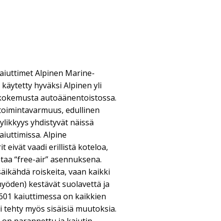
iuttimet Alpinen Marine-
käytetty hyväksi Alpinen yli
okemusta autoäänentoistossa.
toimintavarmuus, edullinen
ylikkyys yhdistyvät näissä
iuttimissa. Alpine
 eivät vaadi erillistä koteloa,
taa “free-air” asennuksena.
äikähdä roiskeita, vaan kaikki
myöden) kestävät suolavettä ja
601 kaiuttimessa on kaikkien
i tehty myös sisäisiä muutoksia.