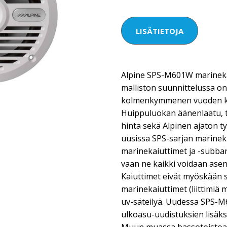
LISÄTIETOJA
Alpine SPS-M601W marineka
malliston suunnittelussa on 
kolmenkymmenen vuoden k
Huippuluokan äänenlaatu, 
hinta sekä Alpinen ajaton ty
uusissa SPS-sarjan marineka
marinekaiuttimet ja -subbarit
vaan ne kaikki voidaan asen
Kaiuttimet eivät myöskään s
marinekaiuttimet (liittimiä 
uv-säteilyä. Uudessa SPS-M
ulkoasu-uudistuksien lisäks