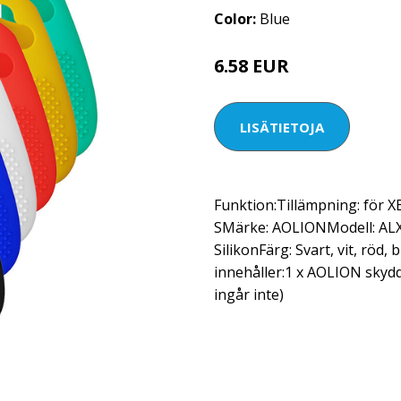
Color:
Blue
6.58 EUR
LISÄTIETOJA
Funktion:Tillämpning: för X
SMärke: AOLIONModell: ALXB
SilikonFärg: Svart, vit, röd, 
innehåller:1 x AOLION skyd
ingår inte)