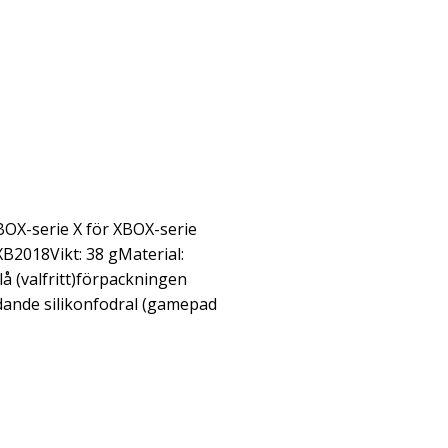
BOX-serie X för XBOX-serie
2018Vikt: 38 gMaterial:
blå (valfritt)förpackningen
dande silikonfodral (gamepad