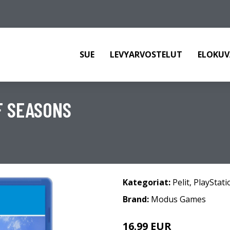
SUE
LEVYARVOSTELUT
ELOKUV
F SEASONS
Kategoriat:
Pelit
,
PlayStati
Brand:
Modus Games
16.99 EUR