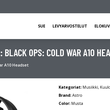
SUE
LEVYARVOSTELUT
ELOKUV
: BLACK OPS: COLD WAR A10 HE
War A10 Headset
Kategoriat:
Musiikki
,
Kuul
Brand:
Astro
Color:
Musta