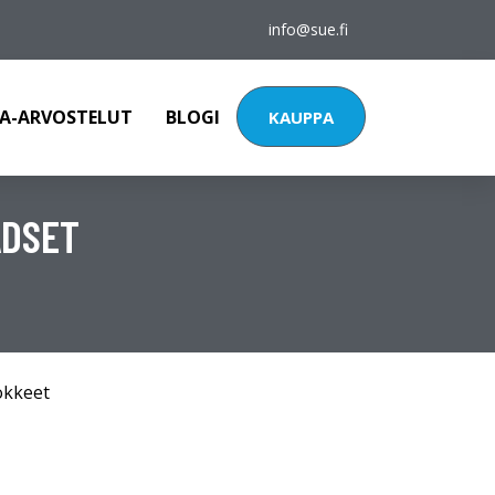
info@sue.fi
A-ARVOSTELUT
BLOGI
KAUPPA
ADSET
okkeet