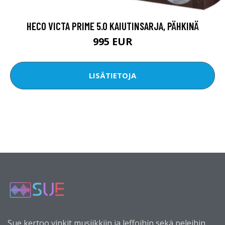
HECO VICTA PRIME 5.0 KAIUTINSARJA, PÄHKINÄ
995 EUR
LISÄTIETOJA
Sue kertoo vinkit musiikkiin ja leffoihin sekä peleihin.