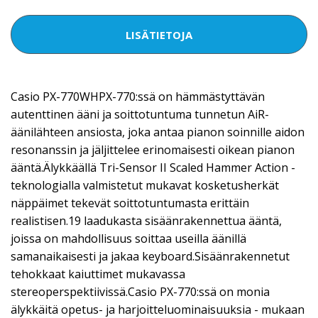
LISÄTIETOJA
Casio PX-770WHPX-770:ssä on hämmästyttävän
autenttinen ääni ja soittotuntuma tunnetun AiR-
äänilähteen ansiosta, joka antaa pianon soinnille aidon
resonanssin ja jäljittelee erinomaisesti oikean pianon
ääntä.Älykkäällä Tri-Sensor II Scaled Hammer Action -
teknologialla valmistetut mukavat kosketusherkät
näppäimet tekevät soittotuntumasta erittäin
realistisen.19 laadukasta sisäänrakennettua ääntä,
joissa on mahdollisuus soittaa useilla äänillä
samanaikaisesti ja jakaa keyboard.Sisäänrakennetut
tehokkaat kaiuttimet mukavassa
stereoperspektiivissä.Casio PX-770:ssä on monia
älykkäitä opetus- ja harjoitteluominaisuuksia - mukaan