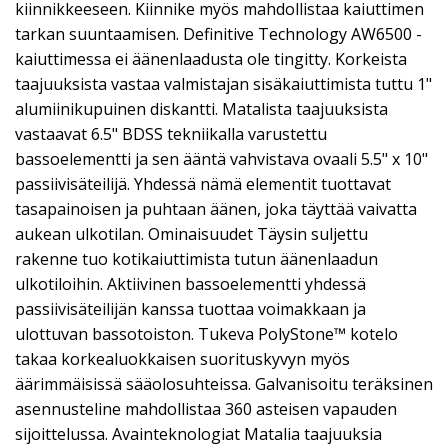
kiinnikkeeseen. Kiinnike myös mahdollistaa kaiuttimen
tarkan suuntaamisen. Definitive Technology AW6500 -
kaiuttimessa ei äänenlaadusta ole tingitty. Korkeista
taajuuksista vastaa valmistajan sisäkaiuttimista tuttu 1"
alumiinikupuinen diskantti. Matalista taajuuksista
vastaavat 6.5" BDSS tekniikalla varustettu
bassoelementti ja sen ääntä vahvistava ovaali 5.5" x 10"
passiivisäteilijä. Yhdessä nämä elementit tuottavat
tasapainoisen ja puhtaan äänen, joka täyttää vaivatta
aukean ulkotilan. Ominaisuudet Täysin suljettu
rakenne tuo kotikaiuttimista tutun äänenlaadun
ulkotiloihin. Aktiivinen bassoelementti yhdessä
passiivisäteilijän kanssa tuottaa voimakkaan ja
ulottuvan bassotoiston. Tukeva PolyStone™ kotelo
takaa korkealuokkaisen suorituskyvyn myös
äärimmäisissä sääolosuhteissa. Galvanisoitu teräksinen
asennusteline mahdollistaa 360 asteisen vapauden
sijoittelussa. Avainteknologiat Matalia taajuuksia