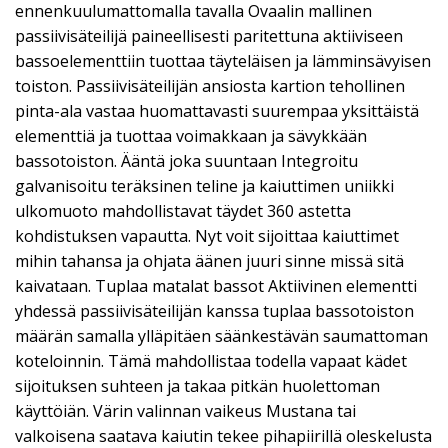
ennenkuulumattomalla tavalla Ovaalin mallinen
passiivisäteilijä paineellisesti paritettuna aktiiviseen
bassoelementtiin tuottaa täyteläisen ja lämminsävyisen
toiston. Passiivisäteilijän ansiosta kartion tehollinen
pinta-ala vastaa huomattavasti suurempaa yksittäistä
elementtiä ja tuottaa voimakkaan ja sävykkään
bassotoiston. Ääntä joka suuntaan Integroitu
galvanisoitu teräksinen teline ja kaiuttimen uniikki
ulkomuoto mahdollistavat täydet 360 astetta
kohdistuksen vapautta. Nyt voit sijoittaa kaiuttimet
mihin tahansa ja ohjata äänen juuri sinne missä sitä
kaivataan. Tuplaa matalat bassot Aktiivinen elementti
yhdessä passiivisäteilijän kanssa tuplaa bassotoiston
määrän samalla ylläpitäen säänkestävän saumattoman
koteloinnin. Tämä mahdollistaa todella vapaat kädet
sijoituksen suhteen ja takaa pitkän huolettoman
käyttöiän. Värin valinnan vaikeus Mustana tai
valkoisena saatava kaiutin tekee pihapiirillä oleskelusta