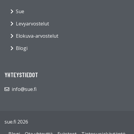
Sue
Levyarvostelut
Elokuva-arvostelut
Blogi
YHTEYSTIEDOT
info@sue.fi
sue.fi 2026
Blogi
Ota yhteyttä
Evästeet
Tietosuojakäytäntö