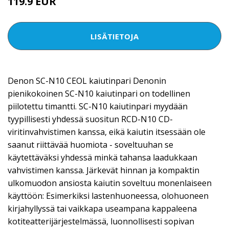
119.9 EUR
LISÄTIETOJA
Denon SC-N10 CEOL kaiutinpari Denonin
pienikokoinen SC-N10 kaiutinpari on todellinen
piilotettu timantti. SC-N10 kaiutinpari myydään
tyypillisesti yhdessä suositun RCD-N10 CD-
viritinvahvistimen kanssa, eikä kaiutin itsessään ole
saanut riittävää huomiota - soveltuuhan se
käytettäväksi yhdessä minkä tahansa laadukkaan
vahvistimen kanssa. Järkevät hinnan ja kompaktin
ulkomuodon ansiosta kaiutin soveltuu monenlaiseen
käyttöön: Esimerkiksi lastenhuoneessa, olohuoneen
kirjahyllyssä tai vaikkapa useampana kappaleena
kotiteatterijärjestelmässä, luonnollisesti sopivan