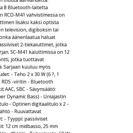
in muuta äänilähdettä.
a 8 Bluetooth-laitetta
jan RCD-M41 vahvistimessa on
timen lisäksi kaksi optista
en television, digiboksin tai
 jonka äänenlaatua haluat
ssiiviset 2-tiekaiuttimet, jotka
jan. SC-M41 kaiuttimissa on 12
tti, jotka tuottavat
tä. Sarjaan kuuluu myös
et: - Teho 2 x 30 W (6 ?, 1
RDS -viritin - Bluetooth
t AAC, SBC - Sävynsäätö:
per Dynamic Bass) - Uniajastin
ulo - Optinen digitaalitulo x 2 -
ähtö - Ruuvattavat
: - Tyyppi: passiiviset
tit: 12 cm midbasso, 25 mm