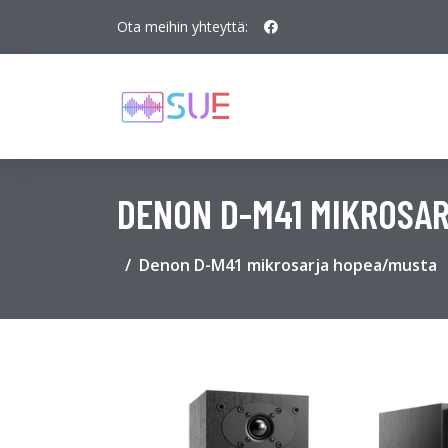
Ota meihin yhteyttä:
DENON D-M41 MIKROSA
Denon D-M41 mikrosarja hopea/musta