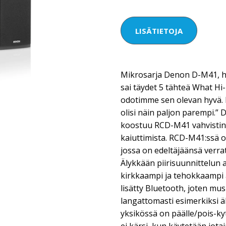
LISÄTIETOJA
Mikrosarja Denon D-M41, 
sai täydet 5 tähteä What Hi-
odotimme sen olevan hyvä. 
olisi näin paljon parempi.
koostuu RCD-M41 vahvistin
kaiuttimista. RCD-M41:ssä o
jossa on edeltäjäänsä verrat
Älykkään piirisuunnittelun 
kirkkaampi ja tehokkaampi 
lisätty Bluetooth, joten mu
langattomasti esimerkiksi ä
yksikössä on päälle/pois-ky