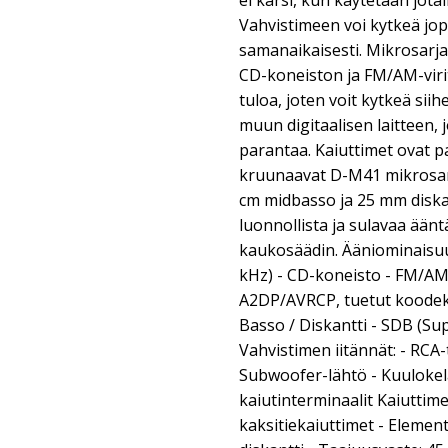
ei kärsi, kun käytetään jota
Vahvistimeen voi kytkeä jop
samanaikaisesti. Mikrosar
CD-koneiston ja FM/AM-virit
tuloa, joten voit kytkeä siih
muun digitaalisen laitteen,
parantaa. Kaiuttimet ovat pa
kruunaavat D-M41 mikrosar
cm midbasso ja 25 mm diskan
luonnollista ja sulavaa ään
kaukosäädin. Ääniominaisuud
kHz) - CD-koneisto - FM/AM 
A2DP/AVRCP, tuetut koodeki
Basso / Diskantti - SDB (Su
Vahvistimen iitännät: - RCA-t
Subwoofer-lähtö - Kuulokel
kaiutinterminaalit Kaiuttimet
kaksitiekaiuttimet - Elemen