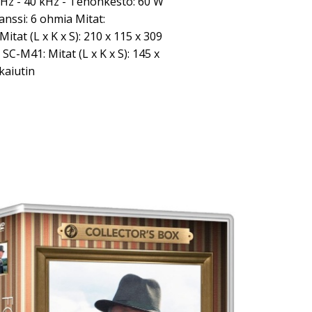
5 Hz - 40 kHz - Tehonkesto: 60 W
anssi: 6 ohmia Mitat:
tat (L x K x S): 210 x 115 x 309
SC-M41: Mitat (L x K x S): 145 x
kaiutin