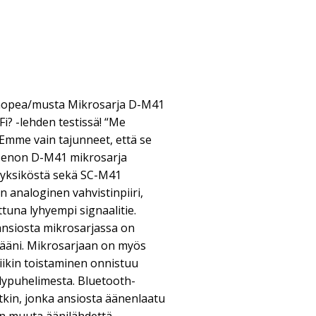
hopea/musta Mikrosarja D-M41
Fi? -lehden testissä! “Me
Emme vain tajunneet, että se
” Denon D-M41 mikrosarja
yksiköstä sekä SC-M41
n analoginen vahvistinpiiri,
tuna lyhyempi signaalitie.
ansiosta mikrosarjassa on
ääni. Mikrosarjaan on myös
siikin toistaminen onnistuu
lypuhelimesta. Bluetooth-
tkin, jonka ansiosta äänenlaatu