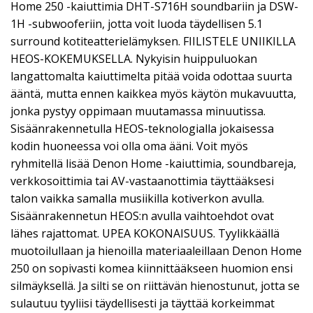
Home 250 -kaiuttimia DHT-S716H soundbariin ja DSW-
1H -subwooferiin, jotta voit luoda täydellisen 5.1
surround kotiteatterielämyksen. FIILISTELE UNIIKILLA
HEOS-KOKEMUKSELLA. Nykyisin huippuluokan
langattomalta kaiuttimelta pitää voida odottaa suurta
ääntä, mutta ennen kaikkea myös käytön mukavuutta,
jonka pystyy oppimaan muutamassa minuutissa.
Sisäänrakennetulla HEOS-teknologialla jokaisessa
kodin huoneessa voi olla oma ääni. Voit myös
ryhmitellä lisää Denon Home -kaiuttimia, soundbareja,
verkkosoittimia tai AV-vastaanottimia täyttääksesi
talon vaikka samalla musiikilla kotiverkon avulla.
Sisäänrakennetun HEOS:n avulla vaihtoehdot ovat
lähes rajattomat. UPEA KOKONAISUUS. Tyylikkäällä
muotoilullaan ja hienoilla materiaaleillaan Denon Home
250 on sopivasti komea kiinnittääkseen huomion ensi
silmäyksellä. Ja silti se on riittävän hienostunut, jotta se
sulautuu tyyliisi täydellisesti ja täyttää korkeimmat