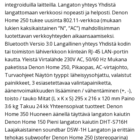
integroiduilla laitteilla. Langaton yhteys Yhdistä
langattomaan verkkoosi nopeasti ja helposti. Denon
Home 250 tukee uusinta 802.11-verkkoa (mukaan
lukien kaksikaistainen “N”, “AC”) mahdollisimman
luotettavan verkkoyhteyden aikaansaamiseksi.
Bluetooth Versio 3.0 Langallinen yhteys Yhdistä kodin
tai toimiston lähiverkkoon kiinteän RJ-45 LAN-portin
kautta. Yleistä Virtalähde 230V AC, 50/60 Hz Mukana
paketissa Denon Home 250, Pikaopas, AC-virtajohto,
Turvaohjeet Näytön tyyppi: läheisyysohjattu, valaistut
painikkeet, 3 esiasetettavaa valintapainiketta,
äänenvoimakkuuden lisääminen / vähentäminen (+, -),
toisto / tauko Mitat (L x K x S) 295 x 216 x 120 mm Paino
3.6 kg Takuu 24 kk Yhteensopivat tuotteet: Denon
Home 350 Huoneen äänellä täyttävä langaton kaiutin
Denon Home 150 Pieni langaton kaiutin DHT-S716H
Laajakaistainen soundbar DSW-1H Langaton ja erittäin
tehokas subwoofer Denon Home 250 (stereoparina)