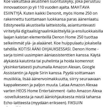
Koe vaikuttava akustinen suorituskyky, joka perustuu
innovaatioon jo yli 110 vuoden ajalta. MAHTAVA
ESIINTYJÄ. Kuten kaikki Denonit, myös Home 250 on
rakennettu tuottamaan luokkansa paras äänenlaatu.
Edistyneellä akustisella laitteistolla, asiantuntevasti
viritetyllä digitaalisignaalinkäsittelyllä ja ensiluokkaisilla
laajan kaistan elementeillä Denon Home 250 tuottaa
selkeimmät ylä- ja alaäänet. Koe huippulaatu jokaisella
tahdilla. KOTISI ÄÄNI OHJAUKSESSASI. Denon Home -
sarja toimii uusimpien ääniassistenttien kanssa. Käytä
älykästä kaiutinta tai puhelinta ja hoida komennot
yksinkertaisesti puhumalla Amazon Alexan, Google
Assistantin ja Apple Sirin kanssa. Pyydä soittamaan
musiikkia, lisää äänenvoimakkuutta, siirry seuraavaan
kappaleeseen ja paljon muuta. Lataa Amazon Alexaa
varten HEOS Home Entertainment -taito Amazon Alexa
-sovelluksesta ja nauti ääniohjauksesta mistä tahansa
Echo-laitteesta (myydään erikseen). FIKSUIN