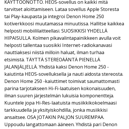
KÄYTTÖÖNOTTO. HEOS-sovellus on kaikki mitä
tarvitset aloittamiseen. Lataa sovellus Apple Storesta
tai Play-kaupasta ja integroi Denon Home 250
kotiverkkoosi muutamassa minuutissa. Hallitse kaikkea
helposti mobiililaitteellasi. SUOSIKKISI YHDELLÄ
HIPAISULLA. Kolmen pikavalintapainikkeen avulla voit
helposti tallentaa suosikki Internet-radiokanavasi
nauttiaksesi niistä milloin haluat, ilman turhaa
etsimistä. TÄYTTÄ STEREOÄÄNTÄ PIENELLÄ
JALANJÄLJELLÄ. Yhdistä kaksi Denon Home 250 -
kaiutinta HEOS-sovelluksella ja nauti aidosta stereosta.
Denon Home 250 -kaiuttimet toimivat saumattomasti
parina tarjotakseen Hi-Fi-laatuisen kokonaisuuden,
ilman suuren järjestelmän lukuisia komponentteja.
Kuuntele jopa Hi-Res-laatuista musiikkikokoelmaasi
tarkkuudella ja yksityiskohdilla, jonka musiikkisi
ansaitsee. OSA JOTAKIN PALJON SUUREMPAA.
Uppoudu langattomaan ääneen. Yhdistä pari Denon