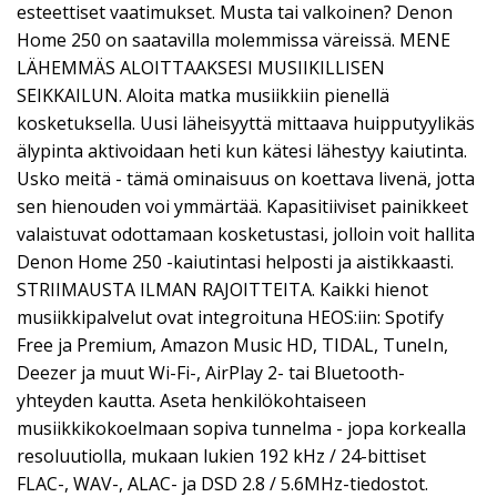
esteettiset vaatimukset. Musta tai valkoinen? Denon
Home 250 on saatavilla molemmissa väreissä. MENE
LÄHEMMÄS ALOITTAAKSESI MUSIIKILLISEN
SEIKKAILUN. Aloita matka musiikkiin pienellä
kosketuksella. Uusi läheisyyttä mittaava huipputyylikäs
älypinta aktivoidaan heti kun kätesi lähestyy kaiutinta.
Usko meitä - tämä ominaisuus on koettava livenä, jotta
sen hienouden voi ymmärtää. Kapasitiiviset painikkeet
valaistuvat odottamaan kosketustasi, jolloin voit hallita
Denon Home 250 -kaiutintasi helposti ja aistikkaasti.
STRIIMAUSTA ILMAN RAJOITTEITA. Kaikki hienot
musiikkipalvelut ovat integroituna HEOS:iin: Spotify
Free ja Premium, Amazon Music HD, TIDAL, TuneIn,
Deezer ja muut Wi-Fi-, AirPlay 2- tai Bluetooth-
yhteyden kautta. Aseta henkilökohtaiseen
musiikkikokoelmaan sopiva tunnelma - jopa korkealla
resoluutiolla, mukaan lukien 192 kHz / 24-bittiset
FLAC-, WAV-, ALAC- ja DSD 2.8 / 5.6MHz-tiedostot.