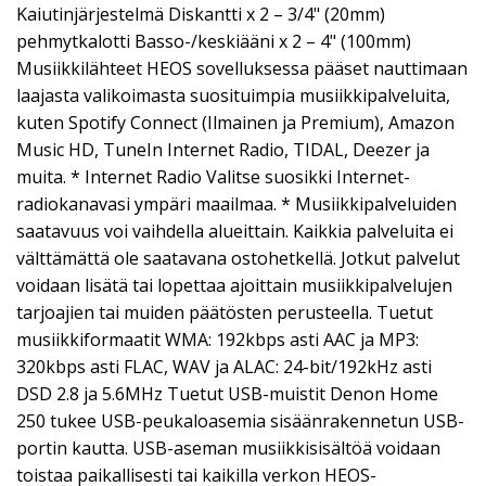
Kaiutinjärjestelmä Diskantti x 2 – 3/4" (20mm)
pehmytkalotti Basso-/keskiääni x 2 – 4" (100mm)
Musiikkilähteet HEOS sovelluksessa pääset nauttimaan
laajasta valikoimasta suosituimpia musiikkipalveluita,
kuten Spotify Connect (Ilmainen ja Premium), Amazon
Music HD, TuneIn Internet Radio, TIDAL, Deezer ja
muita. * Internet Radio Valitse suosikki Internet-
radiokanavasi ympäri maailmaa. * Musiikkipalveluiden
saatavuus voi vaihdella alueittain. Kaikkia palveluita ei
välttämättä ole saatavana ostohetkellä. Jotkut palvelut
voidaan lisätä tai lopettaa ajoittain musiikkipalvelujen
tarjoajien tai muiden päätösten perusteella. Tuetut
musiikkiformaatit WMA: 192kbps asti AAC ja MP3:
320kbps asti FLAC, WAV ja ALAC: 24-bit/192kHz asti
DSD 2.8 ja 5.6MHz Tuetut USB-muistit Denon Home
250 tukee USB-peukaloasemia sisäänrakennetun USB-
portin kautta. USB-aseman musiikkisisältöä voidaan
toistaa paikallisesti tai kaikilla verkon HEOS-