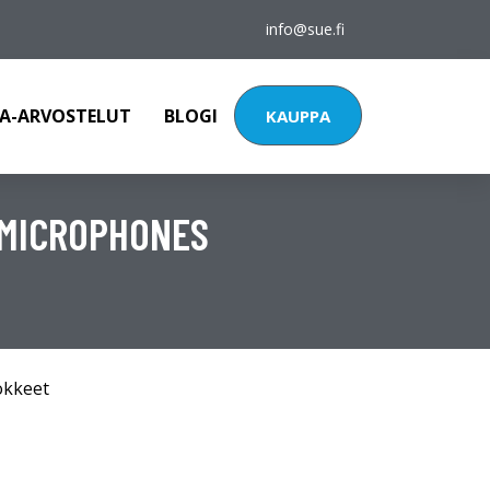
info@sue.fi
A-ARVOSTELUT
BLOGI
KAUPPA
A MICROPHONES
okkeet