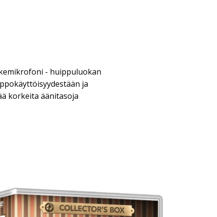
kemikrofoni - huippuluokan
ppokäyttöisyydestään ja
ää korkeita äänitasoja