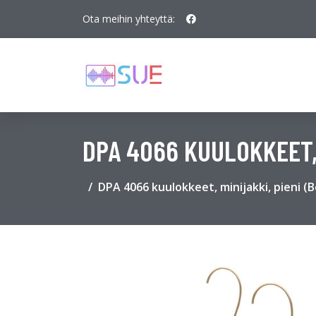
Ota meihin yhteyttä:
DPA 4066 KUULOKKEET, 
DPA 4066 kuulokkeet, minijakki, pieni (