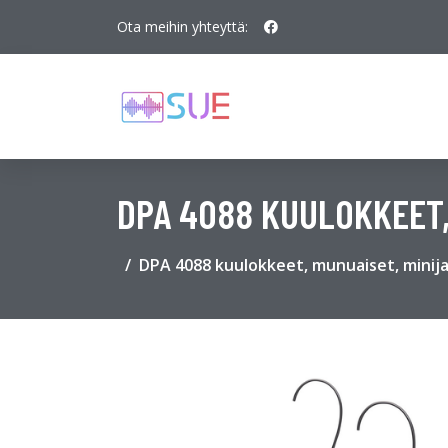
Ota meihin yhteyttä:
DPA 4088 KUULOKKEET,
DPA 4088 kuulokkeet, munuaiset, minij