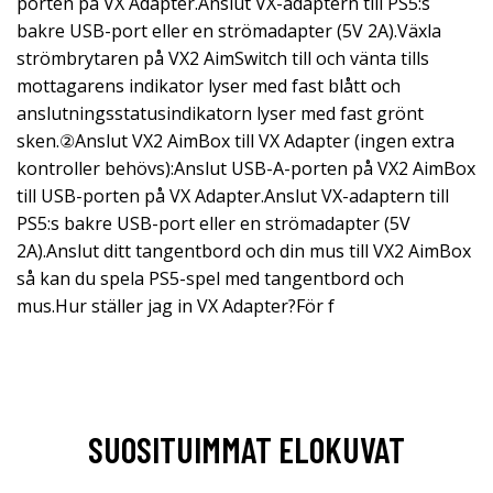
porten på VX Adapter.Anslut VX-adaptern till PS5:s
bakre USB-port eller en strömadapter (5V 2A).Växla
strömbrytaren på VX2 AimSwitch till och vänta tills
mottagarens indikator lyser med fast blått och
anslutningsstatusindikatorn lyser med fast grönt
sken.②Anslut VX2 AimBox till VX Adapter (ingen extra
kontroller behövs):Anslut USB-A-porten på VX2 AimBox
till USB-porten på VX Adapter.Anslut VX-adaptern till
PS5:s bakre USB-port eller en strömadapter (5V
2A).Anslut ditt tangentbord och din mus till VX2 AimBox
så kan du spela PS5-spel med tangentbord och
mus.Hur ställer jag in VX Adapter?För f
SUOSITUIMMAT ELOKUVAT