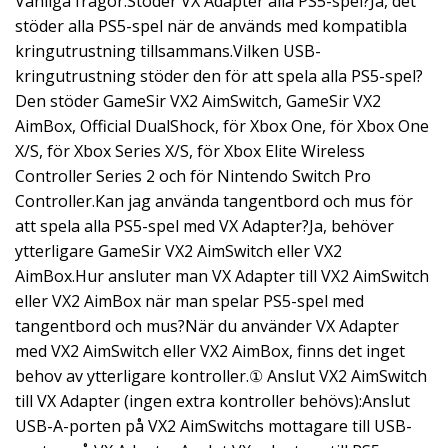
Vanliga frågor:Stöder VX Adapter alla PS5-spel?Ja, det
stöder alla PS5-spel när de används med kompatibla
kringutrustning tillsammans.Vilken USB-
kringutrustning stöder den för att spela alla PS5-spel?
Den stöder GameSir VX2 AimSwitch, GameSir VX2
AimBox, Official DualShock, för Xbox One, för Xbox One
X/S, för Xbox Series X/S, för Xbox Elite Wireless
Controller Series 2 och för Nintendo Switch Pro
Controller.Kan jag använda tangentbord och mus för
att spela alla PS5-spel med VX Adapter?Ja, behöver
ytterligare GameSir VX2 AimSwitch eller VX2
AimBox.Hur ansluter man VX Adapter till VX2 AimSwitch
eller VX2 AimBox när man spelar PS5-spel med
tangentbord och mus?När du använder VX Adapter
med VX2 AimSwitch eller VX2 AimBox, finns det inget
behov av ytterligare kontroller.① Anslut VX2 AimSwitch
till VX Adapter (ingen extra kontroller behövs):Anslut
USB-A-porten på VX2 AimSwitchs mottagare till USB-