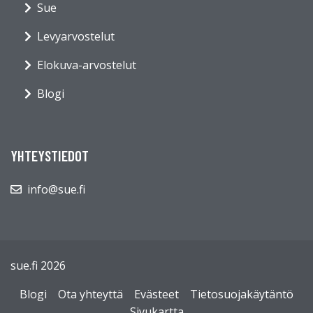
Sue
Levyarvostelut
Elokuva-arvostelut
Blogi
YHTEYSTIEDOT
info@sue.fi
sue.fi 2026
Blogi
Ota yhteyttä
Evästeet
Tietosuojakäytäntö
Sivukartta