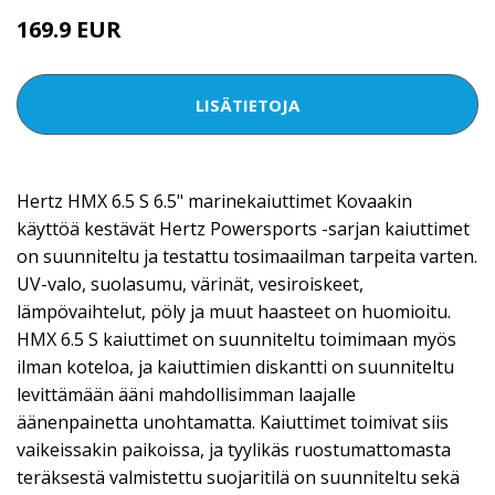
169.9 EUR
LISÄTIETOJA
Hertz HMX 6.5 S 6.5" marinekaiuttimet Kovaakin
käyttöä kestävät Hertz Powersports -sarjan kaiuttimet
on suunniteltu ja testattu tosimaailman tarpeita varten.
UV-valo, suolasumu, värinät, vesiroiskeet,
lämpövaihtelut, pöly ja muut haasteet on huomioitu.
HMX 6.5 S kaiuttimet on suunniteltu toimimaan myös
ilman koteloa, ja kaiuttimien diskantti on suunniteltu
levittämään ääni mahdollisimman laajalle
äänenpainetta unohtamatta. Kaiuttimet toimivat siis
vaikeissakin paikoissa, ja tyylikäs ruostumattomasta
teräksestä valmistettu suojaritilä on suunniteltu sekä