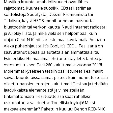
Musiikin kuuntelumahdollisuudet ovat lähes
rajattomat. Kuuntele suosikki CD:täsi, striimaa
soittolistoja Spotifysta, Deezer Premiumista tai
Tidalista, käytä HEOS-monihuone ominaisuutta
bluetoothin tai verkon kautta. Nauti Internet radiosta
ja Airplay II:sta. Ja mikä vielä sen helpompaa, kuin
ohjata Ceol-N10 hifi järjestelmää käyttämällä Amazon
Alexa puheohjausta. It’s Cool, it’s CEOL. Tesi sarja on
saavuttanut upeaa palautetta alan ammattilaisilta.
Esimerkiksi Hifimaailma lehti antoi täydet 5 tähteä ja
ostosuosituksen Tesi 260 kaiuttimelle vuonna 2013!
Molemmat kyseiseen testiin osallistuneet Tesi mallit
saivat kuunteluissa samat pisteet kuin monet testeissä
olleet tuhansien eurojen kaiuttimet! Tesi sarja tehdään
laadukkaista elementeistä ja viimeistellään
tinkimättömästi. Tesi tuotteissa saat rahallesi
uskomatonta vastinetta. Todellisia löytöjä! Miksi
maksaa enemmän? Pakettiin kuuluu: Denon RCD-N10