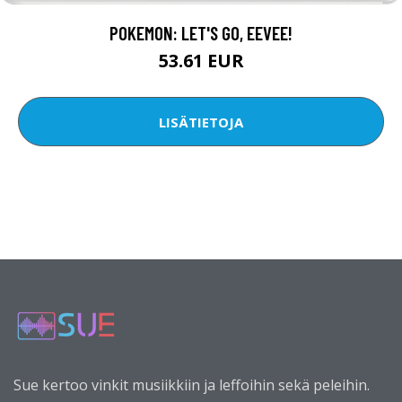
POKEMON: LET'S GO, EEVEE!
53.61 EUR
LISÄTIETOJA
Sue kertoo vinkit musiikkiin ja leffoihin sekä peleihin.