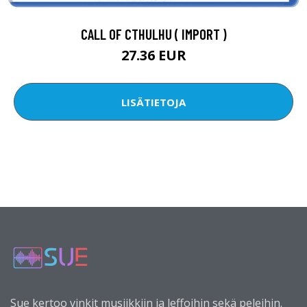
CALL OF CTHULHU ( IMPORT )
27.36 EUR
LISÄTIETOJA
Sue kertoo vinkit musiikkiin ja leffoihin sekä peleihin.