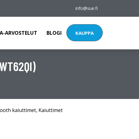
info@sue.fi
A-ARVOSTELUT
BLOGI
KAUPPA
FWT62QI)
ooth kaiuttimet
,
Kaiuttimet