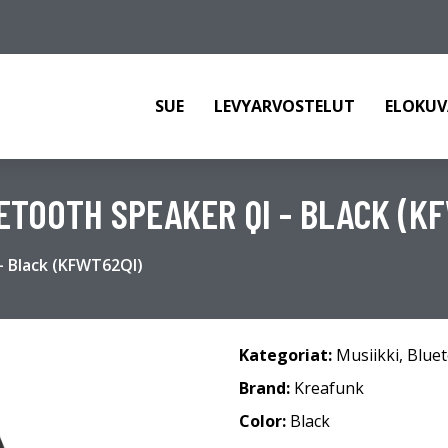
SUE
LEVYARVOSTELUT
ELOKUV
ETOOTH SPEAKER QI - BLACK (K
- Black (KFWT62QI)
Kategoriat:
Musiikki
,
Bluet
Brand:
Kreafunk
Color:
Black