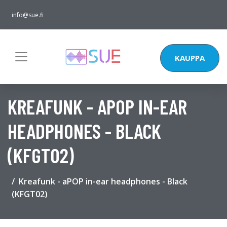
info@sue.fi
KAUPPA
KREAFUNK - APOP IN-EAR
HEADPHONES - BLACK
(KFGT02)
Kreafunk - aPOP in-ear headphones - Black
(KFGT02)