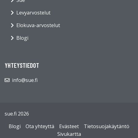
Sue
Levyarvostelut
Elokuva-arvostelut
Blogi
YHTEYSTIEDOT
info@sue.fi
sue.fi 2026
Blogi
Ota yhteyttä
Evästeet
Tietosuojakäytäntö
Sivukartta