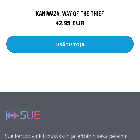
KAMIWAZA: WAY OF THE THIEF
42.95 EUR
LISÄTIETOJA
Sue kertoo vinkit musiikkiin ja leffoihin sekä peleihin.