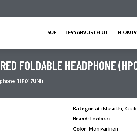
SUE
LEVYARVOSTELUT
ELOKUV
IRED FOLDABLE HEADPHONE (HP0
dphone (HP017UNI)
Kategoriat:
Musiikki
,
Kuul
Brand:
Lexibook
Color:
Monivärinen