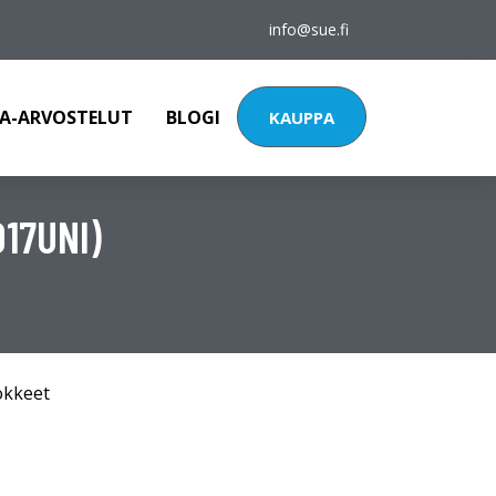
info@sue.fi
A-ARVOSTELUT
BLOGI
KAUPPA
17UNI)
okkeet