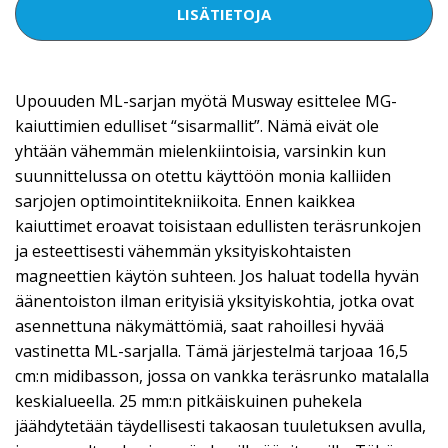
LISÄTIETOJA
Upouuden ML-sarjan myötä Musway esittelee MG-
kaiuttimien edulliset “sisarmallit”. Nämä eivät ole
yhtään vähemmän mielenkiintoisia, varsinkin kun
suunnittelussa on otettu käyttöön monia kalliiden
sarjojen optimointitekniikoita. Ennen kaikkea
kaiuttimet eroavat toisistaan edullisten teräsrunkojen
ja esteettisesti vähemmän yksityiskohtaisten
magneettien käytön suhteen. Jos haluat todella hyvän
äänentoiston ilman erityisiä yksityiskohtia, jotka ovat
asennettuna näkymättömiä, saat rahoillesi hyvää
vastinetta ML-sarjalla. Tämä järjestelmä tarjoaa 16,5
cm:n midibasson, jossa on vankka teräsrunko matalalla
keskialueella. 25 mm:n pitkäiskuinen puhekela
jäähdytetään täydellisesti takaosan tuuletuksen avulla,