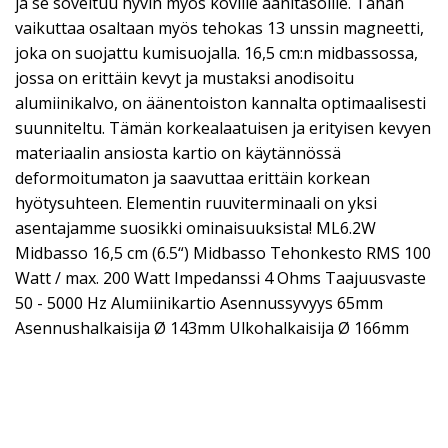
ja se soveltuu hyvin myös koville äänitasoille. Tähän
vaikuttaa osaltaan myös tehokas 13 unssin magneetti,
joka on suojattu kumisuojalla. 16,5 cm:n midbassossa,
jossa on erittäin kevyt ja mustaksi anodisoitu
alumiinikalvo, on äänentoiston kannalta optimaalisesti
suunniteltu. Tämän korkealaatuisen ja erityisen kevyen
materiaalin ansiosta kartio on käytännössä
deformoitumaton ja saavuttaa erittäin korkean
hyötysuhteen. Elementin ruuviterminaali on yksi
asentajamme suosikki ominaisuuksista! ML6.2W
Midbasso 16,5 cm (6.5“) Midbasso Tehonkesto RMS 100
Watt / max. 200 Watt Impedanssi 4 Ohms Taajuusvaste
50 - 5000 Hz Alumiinikartio Asennussyvyys 65mm
Asennushalkaisija Ø 143mm Ulkohalkaisija Ø 166mm