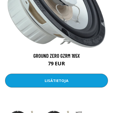
GROUND ZERO GZRM 165X
79 EUR
LISÄTIETOJA