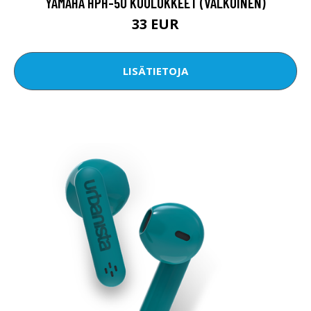
YAMAHA HPH-50 KUULOKKEET (VALKOINEN)
33 EUR
LISÄTIETOJA