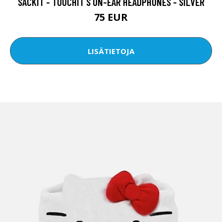
SACKIT - TOUCHIT S ON-EAR HEADPHONES - SILVER
75 EUR
LISÄTIETOJA