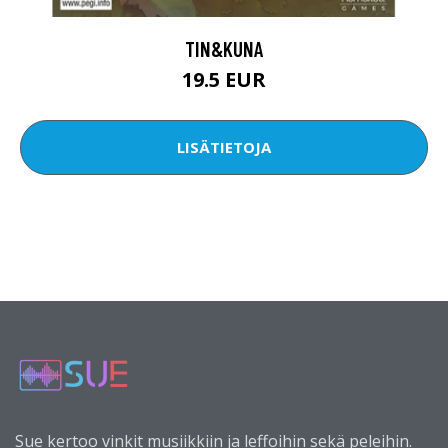
TIN&KUNA
19.5 EUR
LISÄTIETOJA
Sue kertoo vinkit musiikkiin ja leffoihin sekä peleihin.