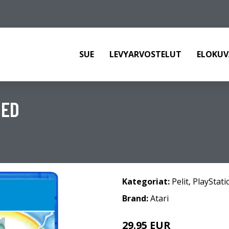
SUE
LEVYARVOSTELUT
ELOKUV
NED
Kategoriat:
Pelit
,
PlayStati
Brand:
Atari
29.95 EUR