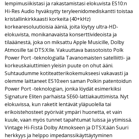
lempimusiikistasi ja rakastamistasi elokuvista ES10:n
Hi-Res Audio hyväksytty teryleenidomediskantti toistaa
kristallinkirkkaasti korkeita (40+kHz)
korkearesoluutioisia ääniä, joita löytyy ultra-HD-
elokuvista, monikanavaista konserttivideoista ja
tilaäänestä, joka on miksattu Apple Musicille, Dolby
Atmosille tai DTS:X:lle. Vakuuttava bassotoisto Polk
Power Port -teknologialla Tavanomaisten satelliitti- ja
korkeuskaiuttimien yleisin puute on ohut ääni.
Suhtaudumme kotiteatterikokemukseesi vakavasti ja
olemme laittaneet ES10:een saman Polkin patentoidun
Power Port -teknologian, jonka löydät esimerkiksi
Signature Eliten parhaista SE60-lattiakauttimista. Nyt
elokuvissa, kun raketit lentävät yläpuolella tai
erikoistehosteet pyörivät ympäri huonetta, et vain
kuule, vaan myös tunnet tapahtumat luissa ja ytimissä.
Vintage Hi-Fi:stä Dolby Atmokseen ja DTS:X:ään Suuri
herkkyys ja helppo impedanssikäyttäytyminen