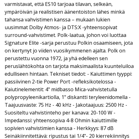
varmistavat, että ES10 tarjoaa tilavan, selkeän,
ympäröivän ja realistisen äänentoiston lähes minkä
tahansa vahvistimen kanssa – mukaan lukien
uusimmat Dolby Atmos- ja DTS:X -yhteensopivat
surround-vahvistimet. Polk-laatua, johon voi luottaa
Signature Elite -sarja perustuu Polkin osaamiseen, jota
on kertynyt jo viiden vuosikymmenen ajalta. Polk on
perustettu vuonna 1972, ja yhä edelleen sen
peruslähtökohta on tarjota maksimaalista kuunteluiloa
edulliseen hintaan. Tekniset tiedot: - Kaiuttimen tyyppi:
passiivinen 2-tie Power Port -refleksikotelossa -
Kaiutinelementit: 4" midbasso Mica-vahvistetulla
polypropyleenikartiolla, 1" diskantti teryleenidomella -
Taajuusvaste: 75 Hz - 40 kHz - Jakotaajuus: 2500 Hz -
Suositeltu vahvistinteho per kanava: 20-100 W -
Impedanssi: yhteensopiva 4-8 Ohmin kaiuttimille
sopivien vahvistimien kanssa - Herkkyys: 87 dB
Seinäkiinnitettävä: ripustus tai 1/4"- 20 kierrekiinnitys