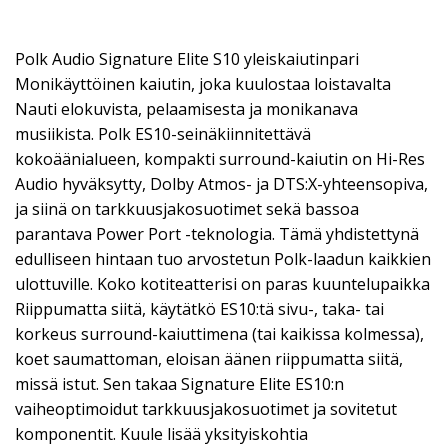
Polk Audio Signature Elite S10 yleiskaiutinpari
Monikäyttöinen kaiutin, joka kuulostaa loistavalta
Nauti elokuvista, pelaamisesta ja monikanava
musiikista. Polk ES10-seinäkiinnitettävä
kokoäänialueen, kompakti surround-kaiutin on Hi-Res
Audio hyväksytty, Dolby Atmos- ja DTS:X-yhteensopiva,
ja siinä on tarkkuusjakosuotimet sekä bassoa
parantava Power Port -teknologia. Tämä yhdistettynä
edulliseen hintaan tuo arvostetun Polk-laadun kaikkien
ulottuville. Koko kotiteatterisi on paras kuuntelupaikka
Riippumatta siitä, käytätkö ES10:tä sivu-, taka- tai
korkeus surround-kaiuttimena (tai kaikissa kolmessa),
koet saumattoman, eloisan äänen riippumatta siitä,
missä istut. Sen takaa Signature Elite ES10:n
vaiheoptimoidut tarkkuusjakosuotimet ja sovitetut
komponentit. Kuule lisää yksityiskohtia