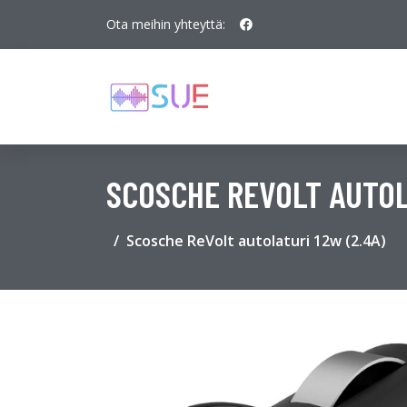
Ota meihin yhteyttä:
SCOSCHE REVOLT AUTOL
Scosche ReVolt autolaturi 12w (2.4A)