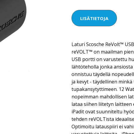
LISÄTIETOJA
Laturi Scosche ReVolt™ USB
reVOLT™ on maailman pienin
USB portti on varustettu hui
lähtöteholla jonka ansiosta
onnistuu täydellä nopeudell
ja kevyt - täydellinen mink
tupakansytyttimeen. 12 Watt
nopeimman mahdollisen lat
lataa siihen liitetyn laittee
iPadit ovat suunniteltu hyö
tehden reVOLTista ideaalise
Optimoitu latauspiiri ei vah