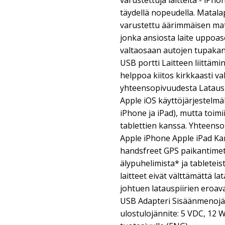
varustettuja laitteita - iPho
täydellä nopeudella. Matala
varustettu äärimmäisen matal
jonka ansiosta laite uppo
valtaosaan autojen tupakans
USB portti Laitteen liittämi
helppoa kiitos kirkkaasti v
yhteensopivuudesta Latauspi
Apple iOS käyttöjärjestelmällä
iPhone ja iPad), mutta toim
tablettien kanssa. Yhteenso
Apple iPhone Apple iPad Ka
handsfreet GPS paikantimet
älypuhelimista* ja tabletei
laitteet eivät välttämättä l
johtuen latauspiirien eroav
USB Adapteri Sisäänmenojän
ulostulojännite: 5 VDC, 12 Wa