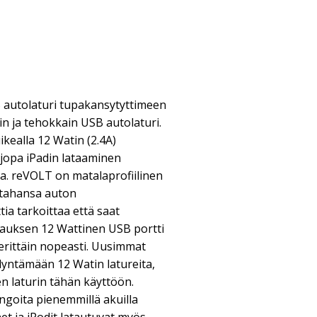
 autolaturi tupakansytyttimeen
 ja tehokkain USB autolaturi.
kealla 12 Watin (2.4A)
 jopa iPadin lataaminen
a. reVOLT on matalaprofiilinen
ä tahansa auton
ia tarkoittaa että saat
auksen 12 Wattinen USB portti
n erittäin nopeasti. Uusimmat
dyntämään 12 Watin latureita,
n laturin tähän käyttöön.
ingoita pienemmillä akuilla