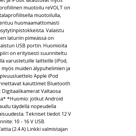
net ja iPodit latautuvat myös
profiilinen muotoilu reVOLT on
aprofiilisella muotoilulla,
asentuu huomaamattomasti
ytytinpistokkeista. Valaistu
nen laturiin pimeässä on
alaistun USB portin. Huomioita
iri on erityisesti suunniteltu
 varustetuille laitteille (iPod,
ii myös muiden älypuhelimien ja
pivuusluettelo Apple iPod
nnettavat kaiuttimet Bluetooth
 Digitaalikamerat Valtaosa
sta* *Huomio: jotkut Android
ataudu täydellä nopeudella
aisuudesta. Tekniset tiedot 12 V
nite: 10 - 16 V USB
ttia (2.4 A) Linkki valmistajan