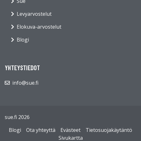
Sue
Levyarvostelut
Elokuva-arvostelut
Blogi
YHTEYSTIEDOT
info@sue.fi
sue.fi 2026
Blogi
Ota yhteyttä
Evästeet
Tietosuojakäytäntö
Sivukartta