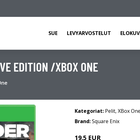
SUE
LEVYARVOSTELUT
ELOKUV
IVE EDITION /XBOX ONE
 One
Kategoriat:
Pelit
,
XBox On
Brand:
Square Enix
19.5 EUR