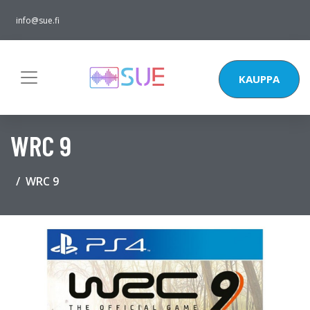
info@sue.fi
KAUPPA
WRC 9
WRC 9