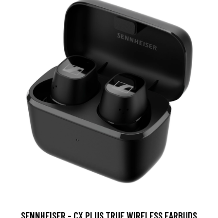
SENNHEISER - CX PLUS TRUE WIRELESS EARBUDS