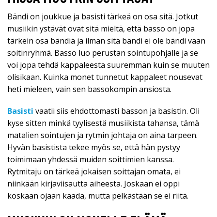
Bändi on joukkue ja basisti tärkeä on osa sitä. Jotkut
musiikin ystävät ovat sitä mieltä, että basso on jopa
tärkein osa bändiä ja ilman sitä bändi ei ole bändi vaan
soitinryhmä. Basso luo perustan sointupohjalle ja se
voi jopa tehdä kappaleesta suuremman kuin se muuten
olisikaan. Kuinka monet tunnetut kappaleet nousevat
heti mieleen, vain sen bassokompin ansiosta.
Basisti
vaatii siis ehdottomasti basson ja basistin. Oli
kyse sitten minkä tyylisestä musiikista tahansa, tämä
matalien sointujen ja rytmin johtaja on aina tarpeen.
Hyvän basistista tekee myös se, että hän pystyy
toimimaan yhdessä muiden soittimien kanssa.
Rytmitaju on tärkeä jokaisen soittajan omata, ei
niinkään kirjaviisautta aiheesta. Joskaan ei oppi
koskaan ojaan kaada, mutta pelkästään se ei riitä.