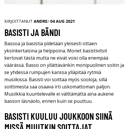
KIRJOITTANUT
ANDRE
/
04 AUG 2021
BASISTI JA BÄNDI
Bassoa ja basistia pidetään yleisesti ottaen
yksinkertaisina ja helppoina. Monet basistivitsit
kertovat tästä mutta ne eivät voisi olla enempää
väärässä. Basso on yllättävänkin monipuolinen soitin ja
se yhdessä rumpujen kanssa ylläpitää rytmiä
musiikissa. Basisti voi soittaa myös sooloja, sillä
soittimesta saa osaava irti uskomattoman paljon.
Musiikkia kuuntelevalle ei välttämättä aina aukene
basson läsnäolo, ennen kuin se puuttuu.
BASISTI KUULUU JOUKKOON SIINÄ
MISSÄ MUUTKIN SOITTAJAT