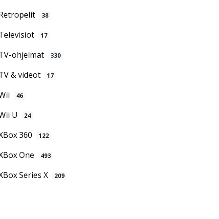
Retropelit
38
Televisiot
17
TV-ohjelmat
330
TV & videot
17
Wii
46
Wii U
24
XBox 360
122
XBox One
493
XBox Series X
209