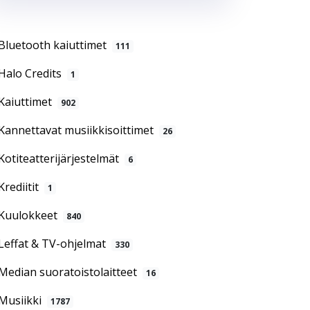
Bluetooth kaiuttimet
111
Halo Credits
1
Kaiuttimet
902
Kannettavat musiikkisoittimet
26
Kotiteatterijärjestelmät
6
Krediitit
1
Kuulokkeet
840
Leffat & TV-ohjelmat
330
Median suoratoistolaitteet
16
Musiikki
1787