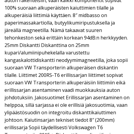
auton rakenteisiin, vaan kaikki komponentit sopivat
100% suoraan alkuperäisten kaiuttimien tilalle ja
alkuperäisiä liittimiä käyttäen. 8″ midbasso on
paperimassakartiolla, butyylikumiripustuksella ja
järeällä magneetilla. Nämä takaavat suuren
tehonkeston sekä erittäin korkean 94dB:n herkkyyden.
25mm Diskantti Diskanttina on 25mm
kupari/alumiinipuhekelalla varustettu
kangaskalottidiskantti neodyymimagneetilla, joka sopii
suoraan VW Transporterin alkuperäisen diskantin
tilalle. Liittimet 200RS-T6 erillissarjan liittimet sopivat
suoraan VW Transporterin alkuperäisiin liittimiin eikä
erillissarjan asentaminen vaadi muokkauksia auton
johdotuksiin. Jakosuotimet Erillissarjan asentaminen on
helppoa, sillä sarjassa ei ole erillisiä jakosuotimia, vaan
ylipäästösuodin on integroitu diskanttikaiuttimen
johtoon. Kaiutinsarjan tekniset tiedot 8″ (200mm)
erillissarja Sopii täydellisesti Volkswagen T6