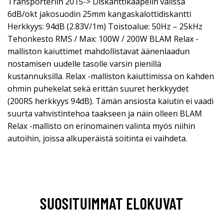
Transporteriin 2015-> Diskanttikaapelin välissä
6dB/okt jakosuodin 25mm kangaskalottidiskantti
Herkkyys: 94dB (2.83V/1m) Toistoalue: 50Hz – 25kHz
Tehonkesto RMS / Max: 100W / 200W BLAM Relax -
malliston kaiuttimet mahdollistavat äänenlaadun
nostamisen uudelle tasolle varsin pienillä
kustannuksilla. Relax -malliston kaiuttimissa on kahden
ohmin puhekelat sekä erittän suuret herkkyydet
(200RS herkkyys 94dB). Tämän ansiosta kaiutin ei vaadi
suurta vahvistintehoa taakseen ja näin olleen BLAM
Relax -mallisto on erinomainen valinta myös niihin
autoihin, joissa alkuperäistä soitinta ei vaihdeta.
SUOSITUIMMAT ELOKUVAT