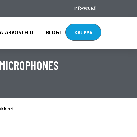
info@sue.fi
A-ARVOSTELUT
BLOGI
KAUPPA
A MICROPHONES
okkeet