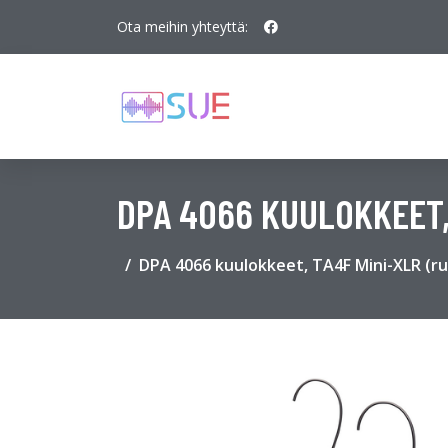
Ota meihin yhteyttä:
DPA 4066 KUULOKKEET,
DPA 4066 kuulokkeet, TA4F Mini-XLR (r