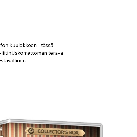
fonikuulokkeen - tässä
-liitinUskomattoman terävä
ystävällinen