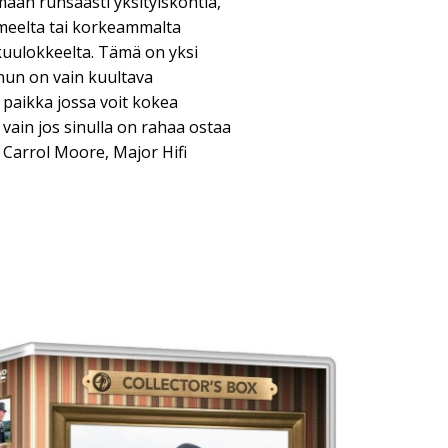
maan runsaasti yksityiskohtia,
eelta tai korkeammalta
kuulokkeelta. Tämä on yksi
inun on vain kuultava
 paikka jossa voit kokea
vain jos sinulla on rahaa ostaa
- Carrol Moore, Major Hifi