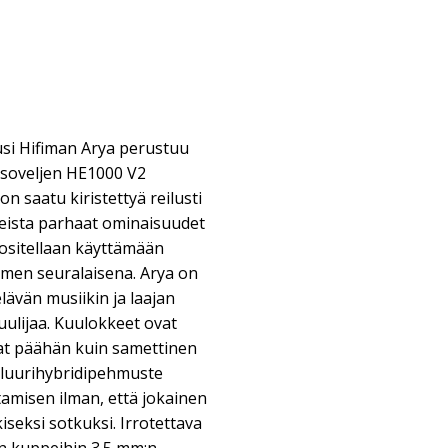
si Hifiman Arya perustuu
 isoveljen HE1000 V2
n saatu kiristettyä reilusti
keista parhaat ominaisuudet
uositellaan käyttämään
men seuralaisena. Arya on
lävän musiikin ja laajan
uulijaa. Kuulokkeet ovat
vat päähän kuin samettinen
eluurihybridipehmuste
amisen ilman, että jokainen
seksi sotkuksi. Irrotettava