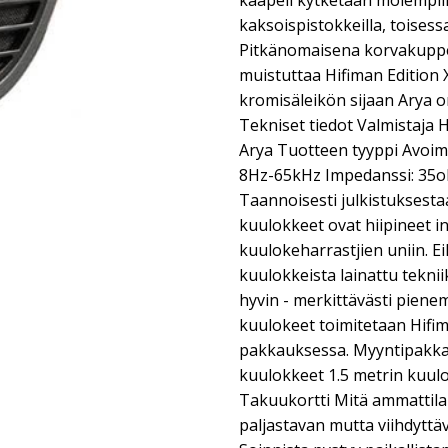
kaapeli kytketään molempii
kaksoispistokkeilla, toises
Pitkänomaisena korvakupp
muistuttaa Hifiman Edition 
kromisäleikön sijaan Arya o
Tekniset tiedot Valmistaja
Arya Tuotteen tyyppi Avoim
8Hz-65kHz Impedanssi: 35o
Taannoisesti julkistuksesta
kuulokkeet ovat hiipineet i
kuulokeharrastjien uniin. E
kuulokkeista lainattu tekni
hyvin - merkittävästi pienem
kuulokeet toimitetaan Hifima
pakkauksessa. Myyntipakkau
kuulokkeet 1.5 metrin kuul
Takuukortti Mitä ammattila
paljastavan mutta viihdyt