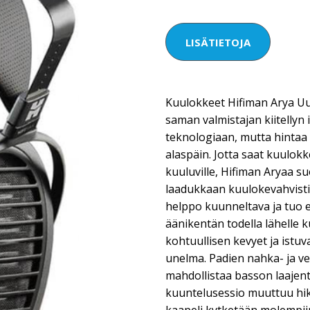
LISÄTIETOJA
Kuulokkeet Hifiman Arya Uu
saman valmistajan kiitellyn
teknologiaan, mutta hintaa o
alaspäin. Jotta saat kuulok
kuuluville, Hifiman Aryaa s
laadukkaan kuulokevahvisti
helppo kuunneltava ja tuo e
äänikentän todella lähelle k
kohtuullisen kevyet ja istu
unelma. Padien nahka- ja v
mahdollistaa basson laajent
kuuntelusessio muuttuu hiki