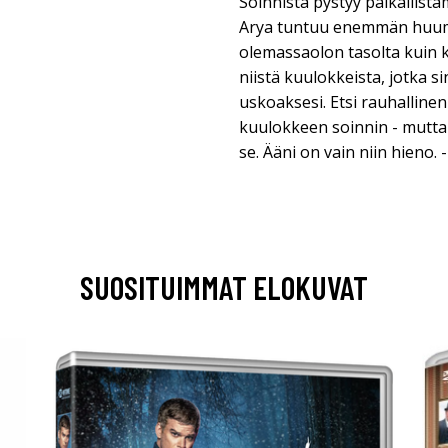
Soinnista pystyy paikallista
Arya tuntuu enemmän huum
olemassaolon tasolta kuin 
niistä kuulokkeista, jotka s
uskoaksesi. Etsi rauhallinen
kuulokkeen soinnin - mutta 
se. Ääni on vain niin hieno. 
SUOSITUIMMAT ELOKUVAT