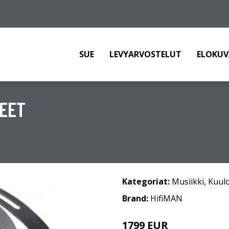
SUE
LEVYARVOSTELUT
ELOKUV
KEET
Kategoriat:
Musiikki
,
Kuul
Brand:
HifiMAN
1799 EUR