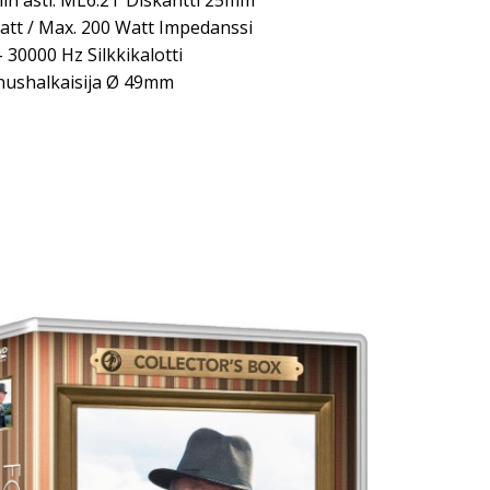
z:iin asti. ML6.2T Diskantti 25mm
tt / Max. 200 Watt Impedanssi
30000 Hz Silkkikalotti
ushalkaisija Ø 49mm