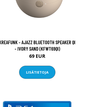
KREAFUNK - AJAZZ BLUETOOTH SPEAKER QI
- IVORY SAND (KFWT69QI)
69 EUR
LISÄTIETOJA