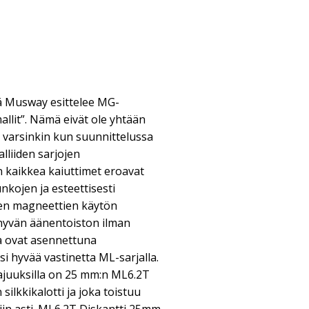
 Musway esittelee MG-
mallit”. Nämä eivät ole yhtään
 varsinkin kun suunnittelussa
lliiden sarjojen
n kaikkea kaiuttimet eroavat
unkojen ja esteettisesti
en magneettien käytön
 hyvän äänentoiston ilman
tka ovat asennettuna
i hyvää vastinetta ML-sarjalla.
taajuuksilla on 25 mm:n ML6.2T
silkkikalotti ja joka toistuu