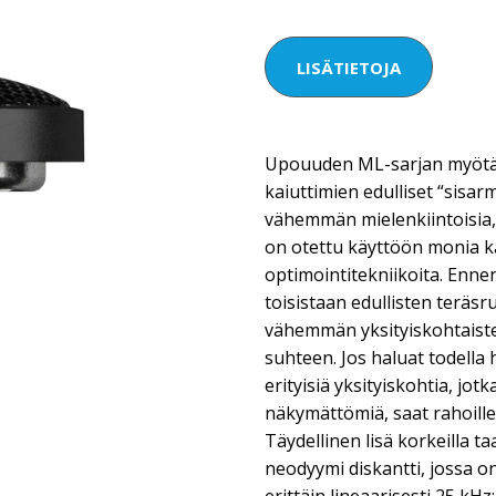
LISÄTIETOJA
Upouuden ML-sarjan myötä
kaiuttimien edulliset “sisar
vähemmän mielenkiintoisia,
on otettu käyttöön monia ka
optimointitekniikoita. Enne
toisistaan edullisten teräsr
vähemmän yksityiskohtaist
suhteen. Jos haluat todella
erityisiä yksityiskohtia, jo
näkymättömiä, saat rahoilles
Täydellinen lisä korkeilla 
neodyymi diskantti, jossa on 