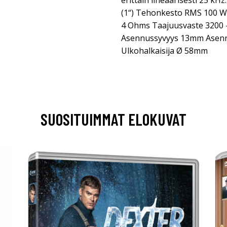
erittäin lineaarisesti 25 kH
(1“) Tehonkesto RMS 100 Wa
4 Ohms Taajuusvaste 3200 - 
Asennussyvyys 13mm Asenn
Ulkohalkaisija Ø 58mm
SUOSITUIMMAT ELOKUVAT