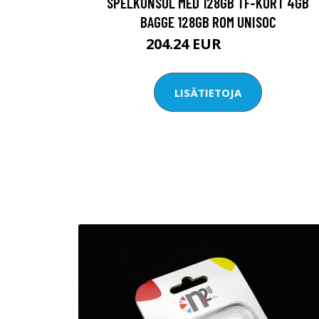
SPELKONSOL MED 128GB TF-KORT 4GB
BAGGE 128GB ROM UNISOC
204.24 EUR
242.83 EUR
LISÄTIETOJA