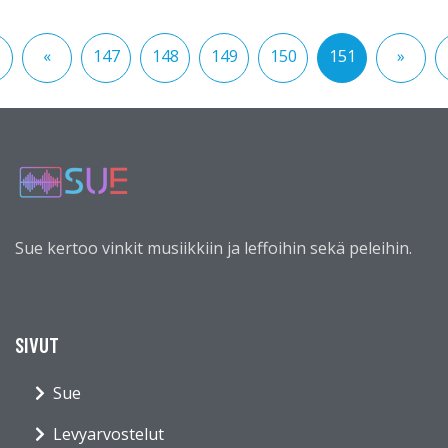
«
147
148
149
150
151
»
Sue kertoo vinkit musiikkiin ja leffoihin sekä peleihin.
SIVUT
Sue
Levyarvostelut